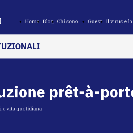
I
Home
Blog
Chi sono
Guest
Il virus e la
Page
Chi
Stars
Costituzio
TUZIONALI
sono
uzione prêt-à-port
ni e vita quotidiana