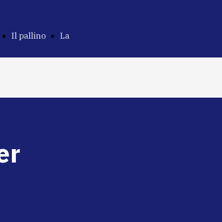
Il pallino
La
ne
della
Costituzione e
parità
il romanzo
er