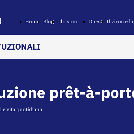
I
Home
Blog
Chi sono
Guest
Il virus e la
Page
Chi
Stars
Costituzio
TUZIONALI
sono
uzione prêt-à-port
ni e vita quotidiana