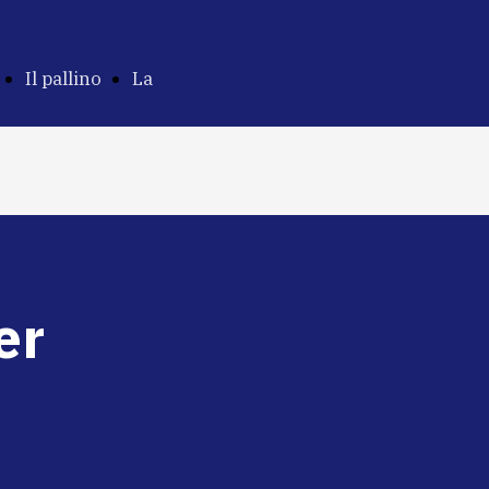
Il pallino
La
ne
della
Costituzione e
parità
il romanzo
er