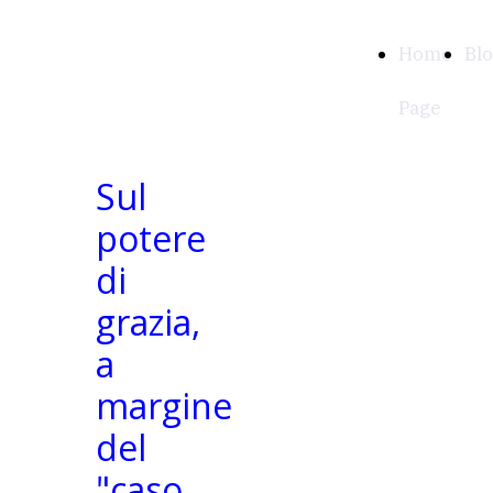
APPUNTI
Home
Bl
COSTITUZIONALI
Page
Sul
potere
di
grazia,
a
margine
del
"caso