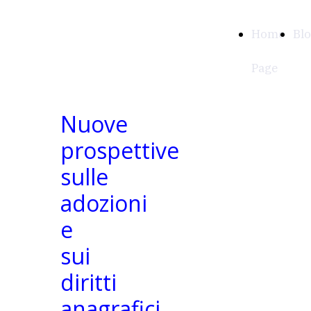
APPUNTI
Home
Bl
COSTITUZIONALI
Page
Nuove
prospettive
sulle
adozioni
e
sui
diritti
anagrafici