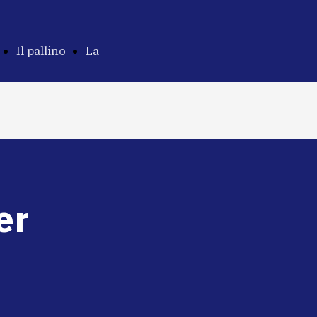
Il pallino
La
ne
della
Costituzione e
parità
il romanzo
er