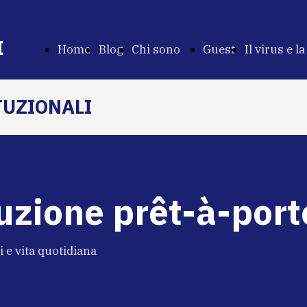
I
Home
Blog
Chi sono
Guest
Il virus e la
Page
Chi
Stars
Costituzio
TUZIONALI
sono
uzione prêt-à-port
ni e vita quotidiana