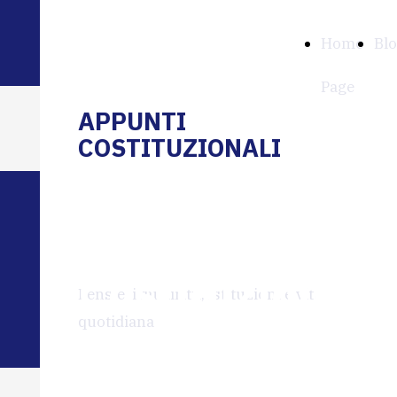
APPUNTI
Home
Bl
COSTITUZIONALI
Page
APPUNTI
COSTITUZIONALI
La
Costituzione
Pensieri su diritti, istituzioni e vita
quotidiana
prêt-à-